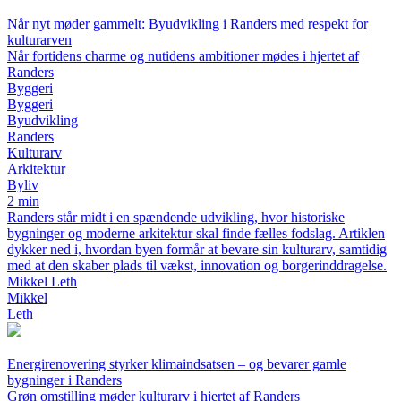
Når nyt møder gammelt: Byudvikling i Randers med respekt for
kulturarven
Når fortidens charme og nutidens ambitioner mødes i hjertet af
Randers
Byggeri
Byggeri
Byudvikling
Randers
Kulturarv
Arkitektur
Byliv
2 min
Randers står midt i en spændende udvikling, hvor historiske
bygninger og moderne arkitektur skal finde fælles fodslag. Artiklen
dykker ned i, hvordan byen formår at bevare sin kulturarv, samtidig
med at den skaber plads til vækst, innovation og borgerinddragelse.
Mikkel Leth
Mikkel
Leth
Energirenovering styrker klimaindsatsen – og bevarer gamle
bygninger i Randers
Grøn omstilling møder kulturarv i hjertet af Randers