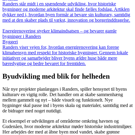
Randers står midt i en spændende udvikling, hvor historiske
bygninger og moderne arkitektur skal finde fælles fodslag. Artiklen
dykker ned i, hvordan byen formår at bevare sin kulturarv, samtidig
med at den skaber plads til vækst, innovation og borgerinddragelse.
Energirenovering styrker klimaindsatsen – og bevarer gamle
bygninger i Randers
Byggeri
Randers viser vejen for, hvordan energirenovering kan forene
klimahensyn med respekt for historiske bygninger. Gennem lokale
initiativer og samarbejder bliver byens ældre huse både mere
bæredygtige og bedre bevaret for fremtiden.
Byudvikling med blik for helheden
Når nye projekter planlægges i Randers, spiller hensynet til byens
kulturarv en vigtig rolle. Det handler om at skabe sammenhæng
mellem gammelt og nyt – både visuelt og funktionelt. Nye
bygninger skal passe ind i byens skala og materialer, samtidig med at
de bidrager med noget nutidigt.
Et eksempel er udviklingen af områderne omkring havnen og
Gudenåen, hvor moderne arkitektur møder historiske industrimiljøer.
Her arbejdes der med at åbne byen mod vandet, skabe grønne