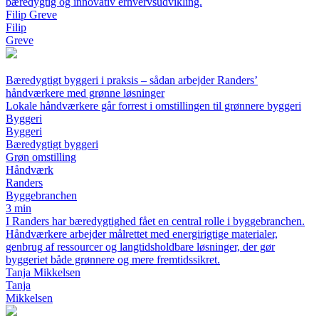
bæredygtig og innovativ erhvervsudvikling.
Filip Greve
Filip
Greve
Bæredygtigt byggeri i praksis – sådan arbejder Randers’
håndværkere med grønne løsninger
Lokale håndværkere går forrest i omstillingen til grønnere byggeri
Byggeri
Byggeri
Bæredygtigt byggeri
Grøn omstilling
Håndværk
Randers
Byggebranchen
3 min
I Randers har bæredygtighed fået en central rolle i byggebranchen.
Håndværkere arbejder målrettet med energirigtige materialer,
genbrug af ressourcer og langtidsholdbare løsninger, der gør
byggeriet både grønnere og mere fremtidssikret.
Tanja Mikkelsen
Tanja
Mikkelsen