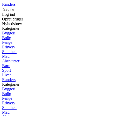
Randers
Log ind
Opret bruger
Nyhedsbrev
Kategorier
Byggeri
Bolig
Penge
Erhverv
Sundhed
Mad
Aktiviteter
Børn
Sport
Livet
Randers
Kategorier
Byggeri
Bolig
Penge
Erhverv
Sundhed
Mad