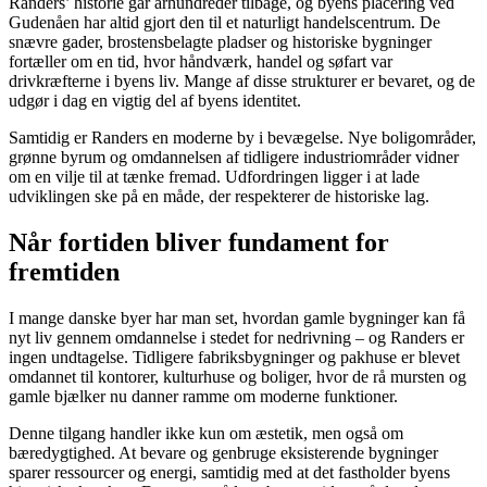
Randers’ historie går århundreder tilbage, og byens placering ved
Gudenåen har altid gjort den til et naturligt handelscentrum. De
snævre gader, brostensbelagte pladser og historiske bygninger
fortæller om en tid, hvor håndværk, handel og søfart var
drivkræfterne i byens liv. Mange af disse strukturer er bevaret, og de
udgør i dag en vigtig del af byens identitet.
Samtidig er Randers en moderne by i bevægelse. Nye boligområder,
grønne byrum og omdannelsen af tidligere industriområder vidner
om en vilje til at tænke fremad. Udfordringen ligger i at lade
udviklingen ske på en måde, der respekterer de historiske lag.
Når fortiden bliver fundament for
fremtiden
I mange danske byer har man set, hvordan gamle bygninger kan få
nyt liv gennem omdannelse i stedet for nedrivning – og Randers er
ingen undtagelse. Tidligere fabriksbygninger og pakhuse er blevet
omdannet til kontorer, kulturhuse og boliger, hvor de rå mursten og
gamle bjælker nu danner ramme om moderne funktioner.
Denne tilgang handler ikke kun om æstetik, men også om
bæredygtighed. At bevare og genbruge eksisterende bygninger
sparer ressourcer og energi, samtidig med at det fastholder byens