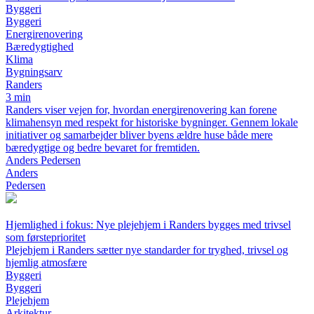
Byggeri
Byggeri
Energirenovering
Bæredygtighed
Klima
Bygningsarv
Randers
3 min
Randers viser vejen for, hvordan energirenovering kan forene
klimahensyn med respekt for historiske bygninger. Gennem lokale
initiativer og samarbejder bliver byens ældre huse både mere
bæredygtige og bedre bevaret for fremtiden.
Anders Pedersen
Anders
Pedersen
Hjemlighed i fokus: Nye plejehjem i Randers bygges med trivsel
som førsteprioritet
Plejehjem i Randers sætter nye standarder for tryghed, trivsel og
hjemlig atmosfære
Byggeri
Byggeri
Plejehjem
Arkitektur