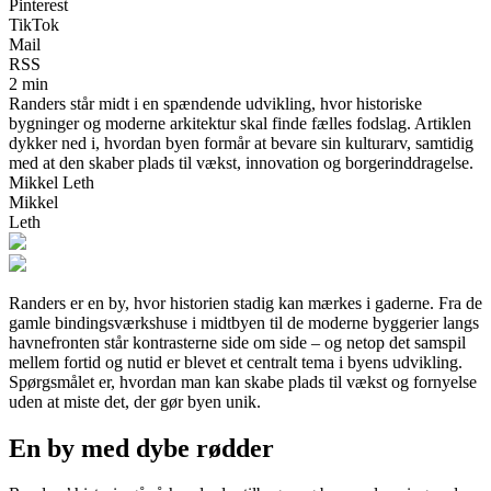
Pinterest
TikTok
Mail
RSS
2 min
Randers står midt i en spændende udvikling, hvor historiske
bygninger og moderne arkitektur skal finde fælles fodslag. Artiklen
dykker ned i, hvordan byen formår at bevare sin kulturarv, samtidig
med at den skaber plads til vækst, innovation og borgerinddragelse.
Mikkel Leth
Mikkel
Leth
Randers er en by, hvor historien stadig kan mærkes i gaderne. Fra de
gamle bindingsværkshuse i midtbyen til de moderne byggerier langs
havnefronten står kontrasterne side om side – og netop det samspil
mellem fortid og nutid er blevet et centralt tema i byens udvikling.
Spørgsmålet er, hvordan man kan skabe plads til vækst og fornyelse
uden at miste det, der gør byen unik.
En by med dybe rødder