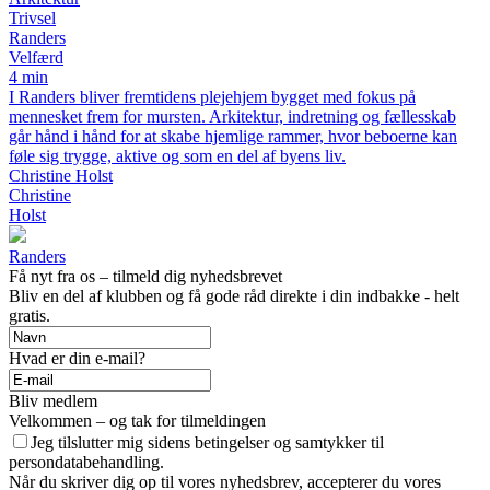
Trivsel
Randers
Velfærd
4 min
I Randers bliver fremtidens plejehjem bygget med fokus på
mennesket frem for mursten. Arkitektur, indretning og fællesskab
går hånd i hånd for at skabe hjemlige rammer, hvor beboerne kan
føle sig trygge, aktive og som en del af byens liv.
Christine Holst
Christine
Holst
Randers
Få nyt fra os – tilmeld dig nyhedsbrevet
Bliv en del af klubben og få gode råd direkte i din indbakke - helt
gratis.
Hvad er din e-mail?
Bliv medlem
Velkommen – og tak for tilmeldingen
Jeg tilslutter mig sidens betingelser og samtykker til
persondatabehandling.
Når du skriver dig op til vores nyhedsbrev, accepterer du vores