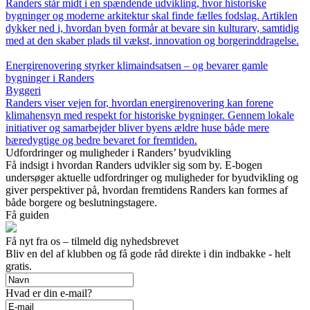
Randers står midt i en spændende udvikling, hvor historiske
bygninger og moderne arkitektur skal finde fælles fodslag. Artiklen
dykker ned i, hvordan byen formår at bevare sin kulturarv, samtidig
med at den skaber plads til vækst, innovation og borgerinddragelse.
Energirenovering styrker klimaindsatsen – og bevarer gamle
bygninger i Randers
Byggeri
Randers viser vejen for, hvordan energirenovering kan forene
klimahensyn med respekt for historiske bygninger. Gennem lokale
initiativer og samarbejder bliver byens ældre huse både mere
bæredygtige og bedre bevaret for fremtiden.
Udfordringer og muligheder i Randers’ byudvikling
Få indsigt i hvordan Randers udvikler sig som by. E-bogen
undersøger aktuelle udfordringer og muligheder for byudvikling og
giver perspektiver på, hvordan fremtidens Randers kan formes af
både borgere og beslutningstagere.
Få guiden
Få nyt fra os – tilmeld dig nyhedsbrevet
Bliv en del af klubben og få gode råd direkte i din indbakke - helt
gratis.
Hvad er din e-mail?