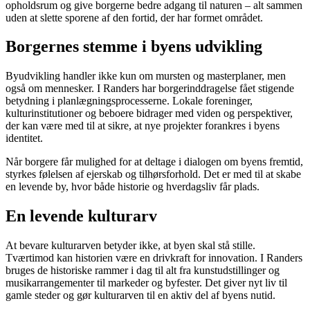
opholdsrum og give borgerne bedre adgang til naturen – alt sammen
uden at slette sporene af den fortid, der har formet området.
Borgernes stemme i byens udvikling
Byudvikling handler ikke kun om mursten og masterplaner, men
også om mennesker. I Randers har borgerinddragelse fået stigende
betydning i planlægningsprocesserne. Lokale foreninger,
kulturinstitutioner og beboere bidrager med viden og perspektiver,
der kan være med til at sikre, at nye projekter forankres i byens
identitet.
Når borgere får mulighed for at deltage i dialogen om byens fremtid,
styrkes følelsen af ejerskab og tilhørsforhold. Det er med til at skabe
en levende by, hvor både historie og hverdagsliv får plads.
En levende kulturarv
At bevare kulturarven betyder ikke, at byen skal stå stille.
Tværtimod kan historien være en drivkraft for innovation. I Randers
bruges de historiske rammer i dag til alt fra kunstudstillinger og
musikarrangementer til markeder og byfester. Det giver nyt liv til
gamle steder og gør kulturarven til en aktiv del af byens nutid.