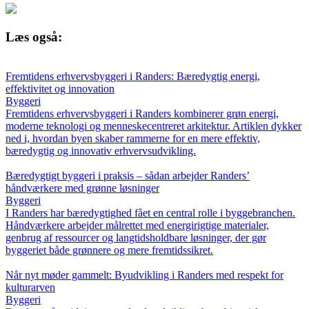
Læs også:
Fremtidens erhvervsbyggeri i Randers: Bæredygtig energi,
effektivitet og innovation
Byggeri
Fremtidens erhvervsbyggeri i Randers kombinerer grøn energi,
moderne teknologi og menneskecentreret arkitektur. Artiklen dykker
ned i, hvordan byen skaber rammerne for en mere effektiv,
bæredygtig og innovativ erhvervsudvikling.
Bæredygtigt byggeri i praksis – sådan arbejder Randers’
håndværkere med grønne løsninger
Byggeri
I Randers har bæredygtighed fået en central rolle i byggebranchen.
Håndværkere arbejder målrettet med energirigtige materialer,
genbrug af ressourcer og langtidsholdbare løsninger, der gør
byggeriet både grønnere og mere fremtidssikret.
Når nyt møder gammelt: Byudvikling i Randers med respekt for
kulturarven
Byggeri