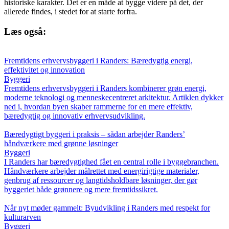
historiske karakter. Det er en måde at bygge videre på det, der
allerede findes, i stedet for at starte forfra.
Læs også:
Fremtidens erhvervsbyggeri i Randers: Bæredygtig energi,
effektivitet og innovation
Byggeri
Fremtidens erhvervsbyggeri i Randers kombinerer grøn energi,
moderne teknologi og menneskecentreret arkitektur. Artiklen dykker
ned i, hvordan byen skaber rammerne for en mere effektiv,
bæredygtig og innovativ erhvervsudvikling.
Bæredygtigt byggeri i praksis – sådan arbejder Randers’
håndværkere med grønne løsninger
Byggeri
I Randers har bæredygtighed fået en central rolle i byggebranchen.
Håndværkere arbejder målrettet med energirigtige materialer,
genbrug af ressourcer og langtidsholdbare løsninger, der gør
byggeriet både grønnere og mere fremtidssikret.
Når nyt møder gammelt: Byudvikling i Randers med respekt for
kulturarven
Byggeri